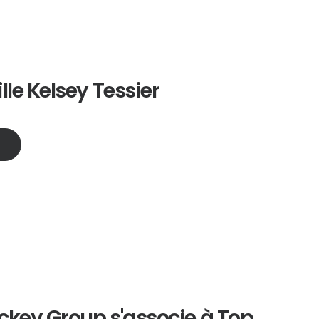
le Kelsey Tessier
ckey Group s'associe à Top