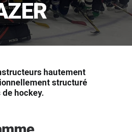
AZER
nstructeurs
hautement
ionnellement
structuré
s
de
hockey.
ramme