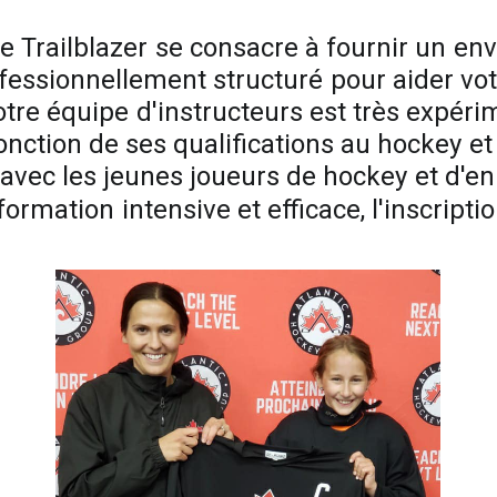
e
Trailblazer
se
consacre
à
fournir
un
env
fessionnellement
structuré
pour
aider
vot
otre
équipe
d'instructeurs
est
très
expéri
onction
de
ses
qualifications
au
hockey
et
avec
les
jeunes
joueurs
de
hockey
et
d'en
formation
intensive
et
efficace,
l'inscripti