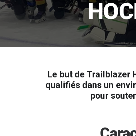
HOC
Le
but
de
Trailblazer
qualifiés
dans
un
envi
pour
souten
Carac