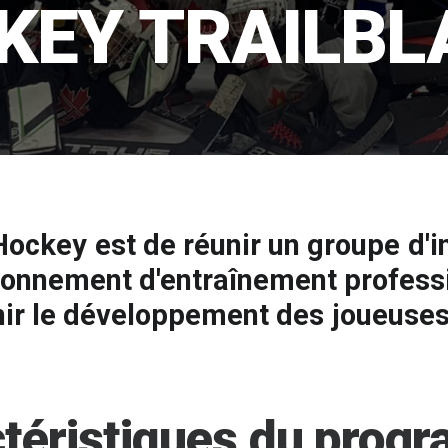
KEY TRAILBL
Hockey
est
de
réunir
un
groupe
d'i
ronnement
d'entraînement
profess
ir
le
développement
des
joueuse
téristiques
du
prog