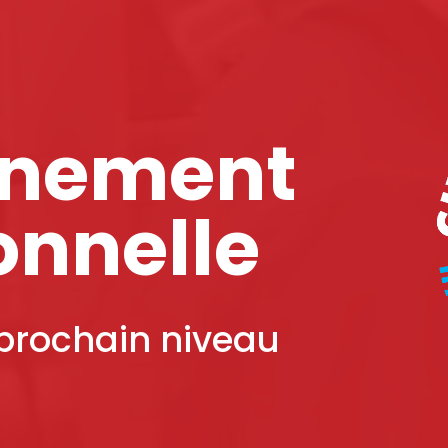
inement
onnelle
 prochain niveau